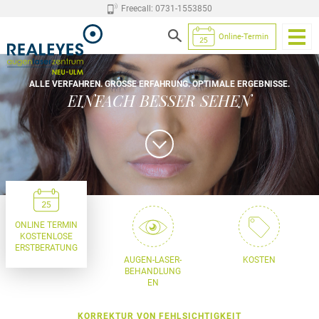
Freecall: 0731-1553850
Online-Termin
ALLE VERFAHREN. GROSSE ERFAHRUNG. OPTIMALE ERGEBNISSE.
EINFACH BESSER SEHEN
ONLINE TERMIN
KOSTENLOSE
ERSTBERATUNG
AUGEN-LASER-
KOSTEN
BEHANDLUNG
EN
KORREKTUR VON FEHLSICHTIGKEIT