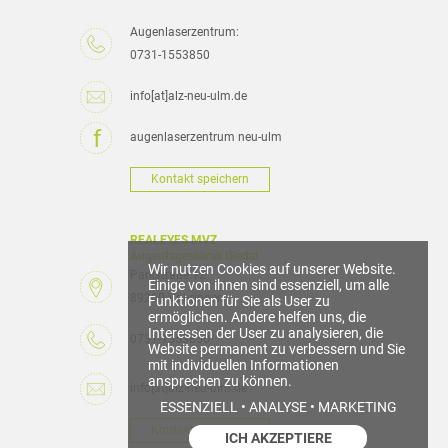
Augenlaserzentrum:
0731-1553850
info[at]alz-neu-ulm.de
augenlaserzentrum neu-ulm
Kontakt speichern
REALEYES MVZ
Augentagesklinik Illertal
Wir nutzen Cookies auf unserer Website.
Parkstraße 12
Einige von ihnen sind essenziell, um alle
89269 Vöhringen
Funktionen für Sie als User zu
ermöglichen. Andere helfen uns, die
Interessen der User zu analysieren, die
0731-1553850
Website permanent zu verbessern und Sie
mit individuellen Informationen
ansprechen zu können.
info[at]alz-neu-ulm.de
ESSENZIELL • ANALYSE • MARKETING
Kontakt speichern
ICH AKZEPTIERE