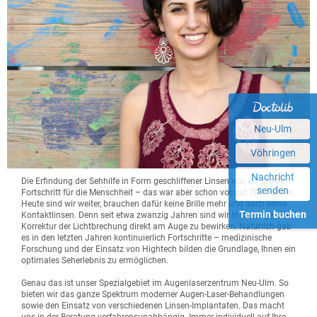
Neu-Ulm
Vöhringen
Nachricht
Die Erfindung der Sehhilfe in Form geschliffener Linsen war ein großer
senden
Fortschritt für die Menschheit – das war aber schon vor gut 700 Jahren.
Heute sind wir weiter, brauchen dafür keine Brille mehr und auch keine
Termin buchen
Kontaktlinsen. Denn seit etwa zwanzig Jahren sind wir in der Lage, die
Korrektur der Lichtbrechung direkt am Auge zu bewirken. Natürlich gab
es in den letzten Jahren kontinuierlich Fortschritte – medizinische
Forschung und der Einsatz von Hightech bilden die Grundlage, Ihnen ein
optimales Seherlebnis zu ermöglichen.
Genau das ist unser Spezialgebiet im Augenlaserzentrum Neu-Ulm. So
bieten wir das ganze Spektrum moderner Augen-Laser-Behandlungen
sowie den Einsatz von verschiedenen Linsen-Implantaten. Das macht